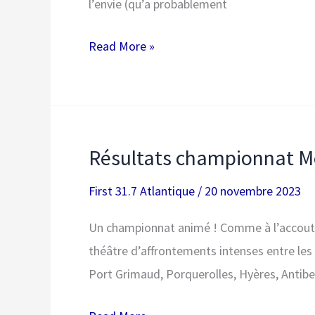
l’envie (qu’a probablement
Les
Read More »
First
31.7
à
l’école
Résultats championnat Mé
ORLABAY
!
First 31.7 Atlantique
/
20 novembre 2023
Un championnat animé ! Comme à l’accoutu
théâtre d’affrontements intenses entre les 
Port Grimaud, Porquerolles, Hyères, Antibes