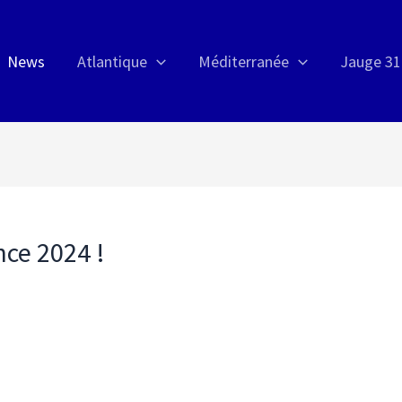
News
Atlantique
Méditerranée
Jauge 31
nce 2024 !