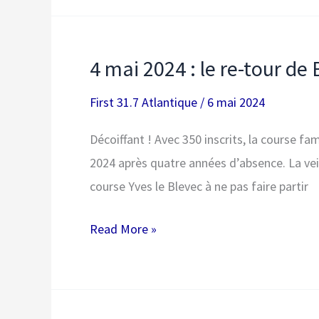
du
Spi
Ouest
4 mai 2024 : le re-tour de B
France
2024
First 31.7 Atlantique
/
6 mai 2024
!
Décoiffant ! Avec 350 inscrits, la course fam
2024 après quatre années d’absence. La veil
course Yves le Blevec à ne pas faire partir
4
Read More »
mai
2024
: