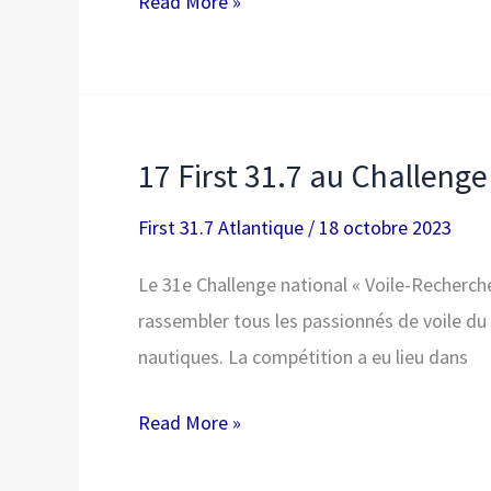
Résultats
Read More »
championnat
Méditerranée
2023
First
17 First 31.7 au Challeng
31.7
First 31.7 Atlantique
/
18 octobre 2023
Le 31e Challenge national « Voile-Recherche
rassembler tous les passionnés de voile d
nautiques. La compétition a eu lieu dans
17
Read More »
First