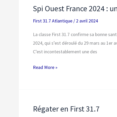
le
Spi Ouest France 2024 : un 
re-
tour
First 31.7 Atlantique
/
2 avril 2024
de
La classe First 31.7 confirme sa bonne sant
Belle
2024, qui s’est déroulé du 29 mars au 1er av
Ile
C’est incontestablement une des
avec
20
Spi
Read More »
First
Ouest
31.7
France
!
2024
:
Régater en First 31.7
un