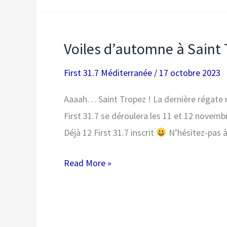
31.7
au
Challenge
Voiles d’automne à Saint 
Voile-
Recherche
First 31.7 Méditerranée
/
17 octobre 2023
CNRS
Aaaah… Saint Tropez ! La dernière régate
2023
First 31.7 se déroulera les 11 et 12 novem
Déjà 12 First 31.7 inscrit
N’hésitez-pas à 
Voiles
Read More »
d’automne
à
Saint