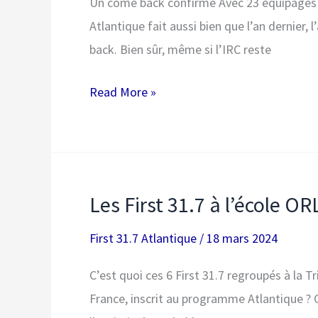
Un come back confirmé Avec 23 équipages ins
Atlantique fait aussi bien que l’an dernier
back. Bien sûr, même si l’IRC reste
23
Read More »
First
31.7
au
Spi
Les First 31.7 à l’école O
Ouest
France
First 31.7 Atlantique
/
18 mars 2024
2024
C’est quoi ces 6 First 31.7 regroupés à la T
!
France, inscrit au programme Atlantique ? 