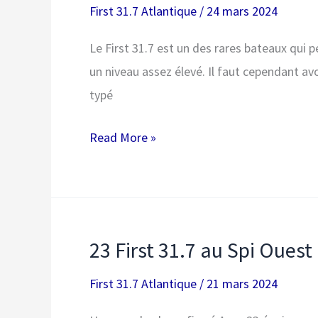
grand
First 31.7 Atlantique
/
24 mars 2024
cru
Le First 31.7 est un des rares bateaux qui pe
pour
un niveau assez élevé. Il faut cependant avo
les
typé
First
31.7
Régater
Read More »
!
en
First
31.7
23 First 31.7 au Spi Ouest
First 31.7 Atlantique
/
21 mars 2024