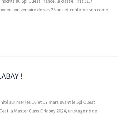
crits au Spi Ouest France, la classe First 31.7
, l’année anniversaire de ses 25 ans et confirme son come
RLABAY !
rinité sur mer les 16 et 17 mars avant le Spi Ouest
C’est la Master Class Orlabay 2024, un stage né de