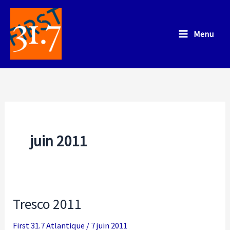
Aller
au
Menu
contenu
juin 2011
Tresco 2011
First 31.7 Atlantique
/
7 juin 2011