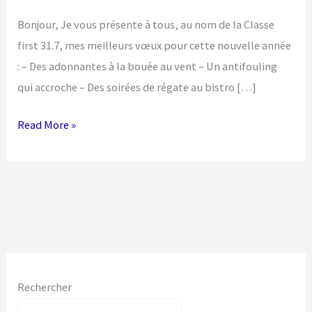
Bonjour, Je vous présente à tous, au nom de la Classe
first 31.7, mes meilleurs vœux pour cette nouvelle année
: – Des adonnantes à la bouée au vent – Un antifouling
qui accroche – Des soirées de régate au bistro […]
Voeux
Read More »
2017
du
président
Rechercher