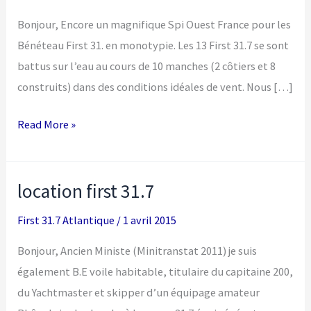
Bonjour, Encore un magnifique Spi Ouest France pour les
Bénéteau First 31. en monotypie. Les 13 First 31.7 se sont
battus sur l’eau au cours de 10 manches (2 côtiers et 8
construits) dans des conditions idéales de vent. Nous […]
résultats
Read More »
Spi
2015
location first 31.7
First 31.7 Atlantique
/
1 avril 2015
Bonjour, Ancien Ministe (Minitranstat 2011) je suis
également B.E voile habitable, titulaire du capitaine 200,
du Yachtmaster et skipper d’un équipage amateur