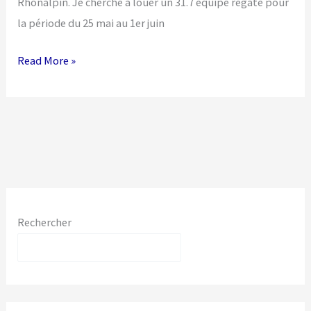
Rhônalpin. Je cherche à louer un 31.7 équipé régate pour
la période du 25 mai au 1er juin
location
Read More »
first
31.7
Rechercher
Rechercher