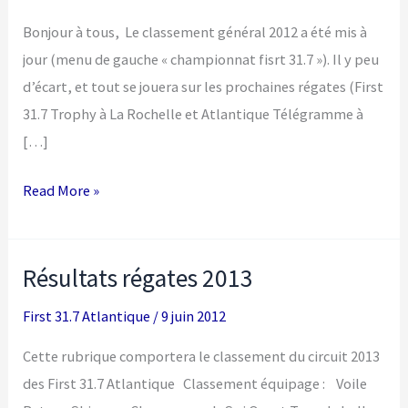
Bonjour à tous, Le classement général 2012 a été mis à
jour (menu de gauche « championnat fisrt 31.7 »). Il y peu
d’écart, et tout se jouera sur les prochaines régates (First
31.7 Trophy à La Rochelle et Atlantique Télégramme à
[…]
Mise
Read More »
à
jour
Résultats régates 2013
classement
2012
First 31.7 Atlantique
/
9 juin 2012
Cette rubrique comportera le classement du circuit 2013
des First 31.7 Atlantique Classement équipage : Voile