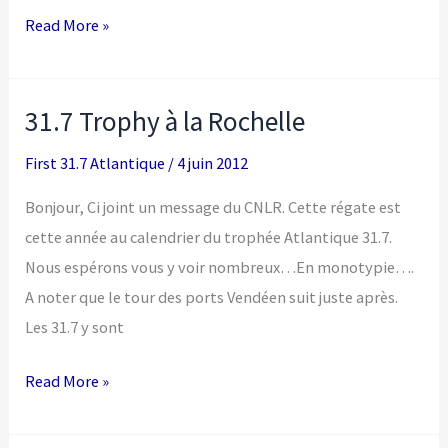
Résultats
Read More »
régates
2012
31.7 Trophy à la Rochelle
First 31.7 Atlantique
/
4 juin 2012
Bonjour, Ci joint un message du CNLR. Cette régate est
cette année au calendrier du trophée Atlantique 31.7.
Nous espérons vous y voir nombreux…En monotypie….
A noter que le tour des ports Vendéen suit juste après.
Les 31.7 y sont
31.7
Read More »
Trophy
à