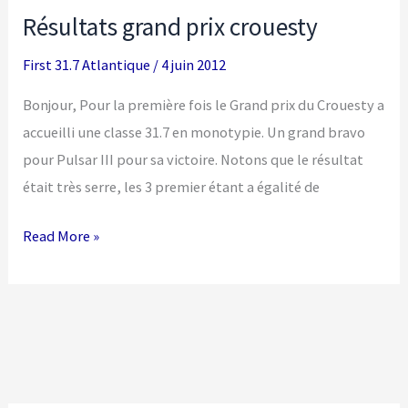
Résultats grand prix crouesty
la
Rochelle
First 31.7 Atlantique
/
4 juin 2012
Bonjour, Pour la première fois le Grand prix du Crouesty a
accueilli une classe 31.7 en monotypie. Un grand bravo
pour Pulsar III pour sa victoire. Notons que le résultat
était très serre, les 3 premier étant a égalité de
Résultats
Read More »
grand
prix
crouesty