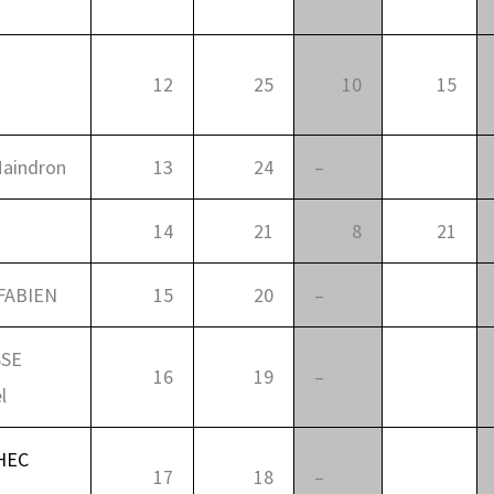
12
25
10
15
Maindron
13
24
–
0
14
21
8
21
FABIEN
15
20
–
0
SE
16
19
–
0
l
HEC
17
18
–
0