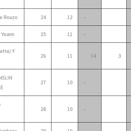
Le Rouzo
24
12
–
0
 Yoann
25
11
–
0
ette/ F
26
11
14
3
NSLIN
27
10
–
0
CE
e
28
10
–
0
tephane
29
10
–
0