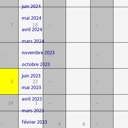
juin 2024
mai 2024
7
18
–
–
0
avril 2024
mars 2024
novembre 2023
–
–
–
0
0
octobre 2023
juin 2023
3
22
–
–
0
mai 2023
avril 2023
24
1
–
–
0
mars 2023
février 2023
–
4
6
–
0