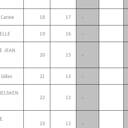
Carine
18
17
–
0
ELLE
19
16
–
0
E JEAN
20
15
–
0
Gilles
21
13
–
0
HELSKEN
22
12
–
0
E
23
12
–
0