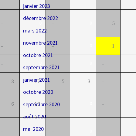
janvier 2023
décembre 2022
–
–
5
0
0
mars 2022
novembre 2021
–
–
1
0
0
octobre 2021
–
–
–
0
0
septembre 2021
janvier 2021
8
17
5
3
–
octobre 2020
6
19
–
–
septembre 2020
0
août 2020
mai 2020
–
–
–
0
0