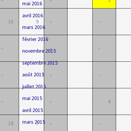
mai 2016
avril 2016
16
9
–
–
0
mars 2016
février 2016
–
–
–
0
0
novembre 2015
septembre 2015
août 2015
–
–
–
0
0
juillet 2015
mai 2015
–
–
4
0
0
avril 2015
mars 2015
18
7
–
–
0