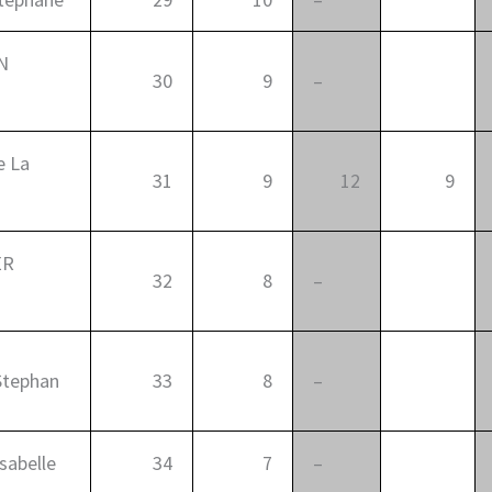
N
30
9
–
0
e La
31
9
12
9
ER
32
8
–
0
tephan
33
8
–
0
sabelle
34
7
–
0