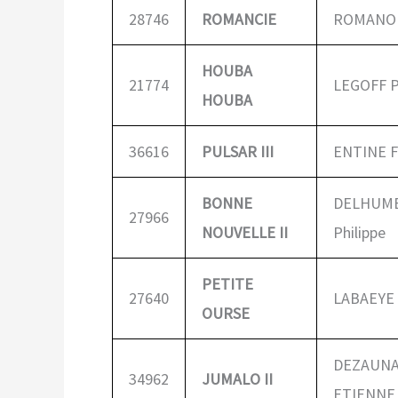
28746
ROMANCIE
ROMANO 
HOUBA
21774
LEGOFF P
HOUBA
36616
PULSAR III
ENTINE F
BONNE
DELHUM
27966
NOUVELLE II
Philippe
PETITE
27640
LABAEYE 
OURSE
DEZAUN
34962
JUMALO II
ETIENNE