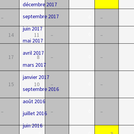
décembre 2017
septembre 2017
–
–
–
0
0
juin 2017
14
11
–
–
0
mai 2017
avril 2017
17
8
–
–
0
mars 2017
janvier 2017
15
10
–
–
0
septembre 2016
août 2016
–
–
–
0
0
juillet 2016
juin 2016
–
–
3
0
0