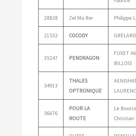
Fabrice
28828
Zel Ma Rer
Philippe 
21532
COCODY
GRELARD
FUXET Ali
35247
PENDRAGON
BILLOIS
THALES
AENISHA
34913
OPTRONIQUE
LAUREN
POUR LA
Le Bourc
36676
ROUTE
Christian
OUFFF
RENOU S