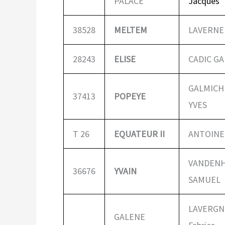
PALACE
Jacques
38528
MELTEM
LAVERNE 
28243
ELISE
CADIC GA
GALMICH
37413
POPEYE
YVES
T 26
EQUATEUR II
ANTOINE 
VANDEN
36676
YVAIN
SAMUEL
LAVERGN
GALENE