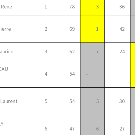
Rene
1
78
3
36
ierre
2
69
1
42
abrice
3
62
7
24
EAU
4
54
–
0
Laurent
5
54
5
30
AY
6
47
6
27