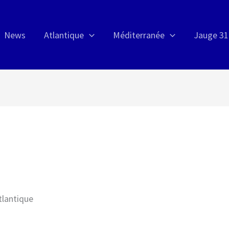
News
Atlantique
Méditerranée
Jauge 31
tlantique