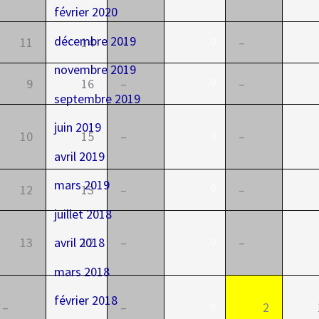
février 2020
décembre 2019
11
14
–
–
0
novembre 2019
9
16
–
–
0
septembre 2019
juin 2019
10
15
–
–
0
avril 2019
mars 2019
12
13
–
–
0
juillet 2018
avril 2018
13
12
–
–
0
mars 2018
février 2018
–
–
2
0
0