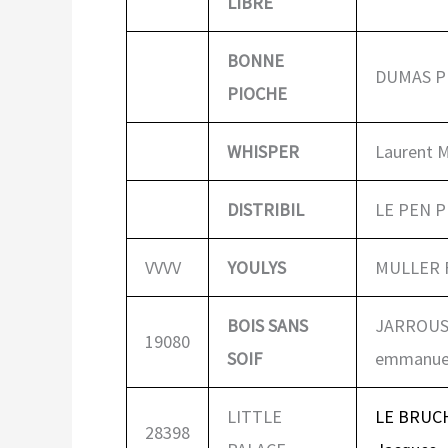
LIBRE
BONNE
DUMAS P
PIOCHE
WHISPER
Laurent 
DISTRIBIL
LE PEN P
VVVV
YOULYS
MULLER 
BOIS SANS
JARROUS
19080
SOIF
emmanue
LITTLE
LE BRUC
28398