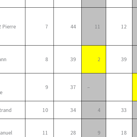
Pierre
7
44
11
12
ann
8
39
2
39
9
37
–
0
e
trand
10
34
4
33
anuel
11
28
9
18