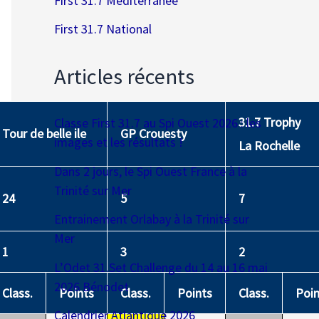
First 31.7 Méditerranée
First 31.7 National
Articles récents
31.7 Trophy
Classe First 31.7 au Spi Ouest 2026 : les
Tour de belle ile
GP Crouesty
images et les résultats !
La Rochelle
Dans 2 jours, le Spi Ouest France à la
Trinité sur Mer
24
5
7
Entrainement Orlabay à la Trinité sur
Mer
1
3
2
L’Odet 31.Set Challenge du 14 au 16 mai
2026 Bénodet
Class.
Points
Class.
Points
Class.
Poin
Calendrier Atlantique 2026