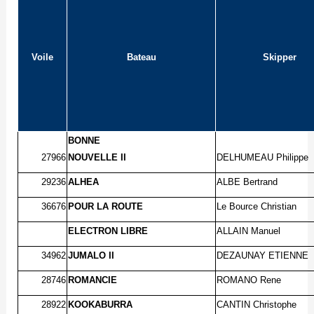
Voile
Bateau
Skipper
BONNE
27966
NOUVELLE II
DELHUMEAU Philippe
29236
ALHEA
ALBE Bertrand
36676
POUR LA ROUTE
Le Bource Christian
ELECTRON LIBRE
ALLAIN Manuel
34962
JUMALO II
DEZAUNAY ETIENNE
28746
ROMANCIE
ROMANO Rene
28922
KOOKABURRA
CANTIN Christophe