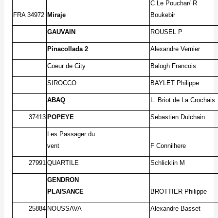
C Le Pouchar/ R
FRA 34972
Miraje
Boukebir
GAUVAIN
ROUSEL P
Pinacollada 2
Alexandre Vernier
Coeur de City
Balogh Francois
SIROCCO
BAYLET Philippe
ABAQ
L. Briot de La Crochais
37413
POPEYE
Sebastien Dulchain
Les Passager du
vent
F Connilhere
27991
QUARTILE
Schlicklin M
GENDRON
PLAISANCE
BROTTIER Philippe
25884
NOUSSAVA
Alexandre Basset