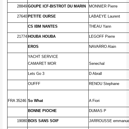
28849
GOUPE ICF-BISTROT DU MARIN
MONNIER Pierre
27640
PETITE OURSE
LABAEYE Laurent
CS IBM NANTES
THEAU Yann
21774
HOUBA HOUBA
LEGOFF Pierre
EROS
NAVARRO Alain
YACHT SERVICE
CAMARET MOR
Senechal
Lets Go 3
D Abrall
OUFFF
RENOU Stephane
FRA 35246
So What
A Fiori
BONNE PIOCHE
DUMAS P
19080
BOIS SANS SOIF
JARROUSSE emmanue