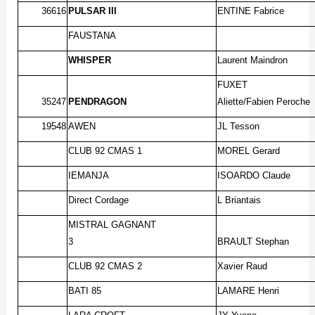
36616
PULSAR III
ENTINE Fabrice
FAUSTANA
WHISPER
Laurent Maindron
FUXET
35247
PENDRAGON
Aliette/Fabien Peroche
19548
AWEN
JL Tesson
CLUB 92 CMAS 1
MOREL Gerard
IEMANJA
ISOARDO Claude
Direct Cordage
L Briantais
MISTRAL GAGNANT
3
BRAULT Stephan
CLUB 92 CMAS 2
Xavier Raud
BATI 85
LAMARE Henri