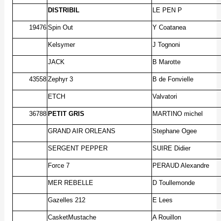
DISTRIBIL
LE PEN P
19476
Spin Out
Y Coatanea
Kelsymer
J Tognoni
JACK
B Marotte
43558
Zephyr 3
B de Fonvielle
ETCH
Valvatori
36788
PETIT GRIS
MARTINO michel
GRAND AIR ORLEANS
Stephane Ogee
SERGENT PEPPER
SUIRE Didier
Force 7
PERAUD Alexandre
MER REBELLE
D Toullemonde
Gazelles 212
E Lees
CasketMustache
A Rouillon