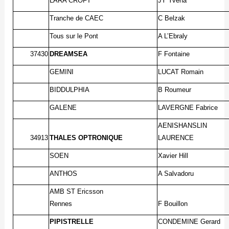
LARA CROFT
JY Yvena
Tranche de CAEC
C Belzak
Tous sur le Pont
A L’Ebraly
37430
DREAMSEA
F Fontaine
GEMINI
LUCAT Romain
BIDDULPHIA
B Roumeur
GALENE
LAVERGNE Fabrice
AENISHANSLIN
34913
THALES OPTRONIQUE
LAURENCE
SOEN
Xavier Hill
ANTHOS
A Salvadoru
AMB ST Ericsson
Rennes
F Bouillon
PIPISTRELLE
CONDEMINE Gerard