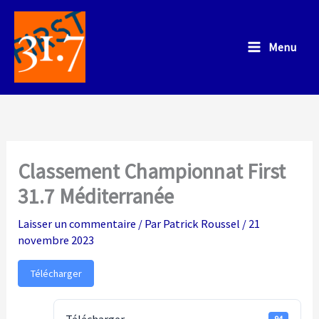
Aller
au
Menu
contenu
Classement Championnat First
31.7 Méditerranée
Laisser un commentaire
/ Par
Patrick Roussel
/
21
novembre 2023
Télécharger
94