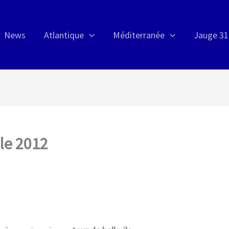
News
Atlantique
Méditerranée
Jauge 31
Ile 2012