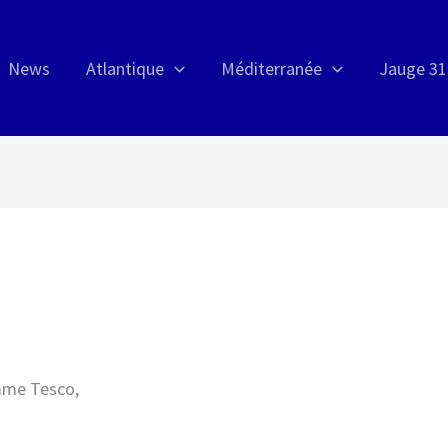
News
Atlantique
Méditerranée
Jauge 31
amme Tesco,