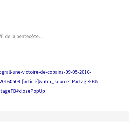
 WE de la pentecôte…
bgrall-une-
victoire-de-copains-09-05-
2016-
20160509-[
article]&utm_source=PartageFB&
rtageFB#closePopUp