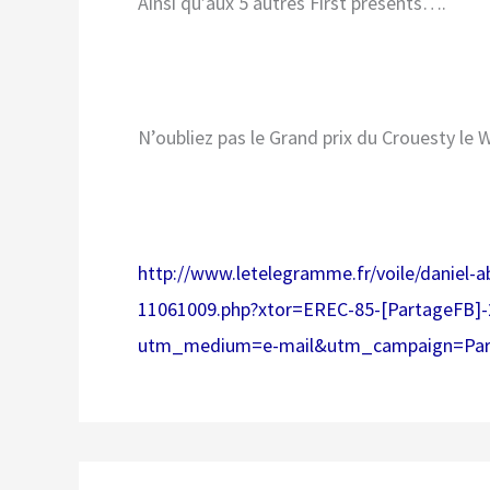
Ainsi qu’aux 5 autres First présents….
N’oubliez pas le Grand prix du Crouesty le
http://www.letelegramme.fr/
voile/daniel-a
11061009.php?xtor=EREC-
85-[PartageFB]-
utm_medium=e-mail&utm_
campaign=Pa