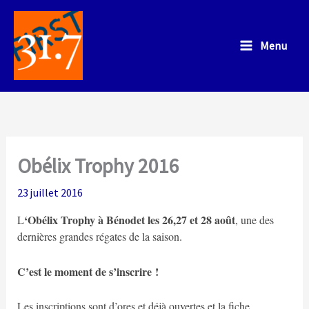
Aller
au
Menu
contenu
Obélix Trophy 2016
23 juillet 2016
‘Obélix Trophy à Bénodet les 26,27 et 28 août
L
, une des
dernières grandes régates de la saison.
C’est le moment de s’inscrire !
Les inscriptions sont d’ores et déjà ouvertes et la fiche