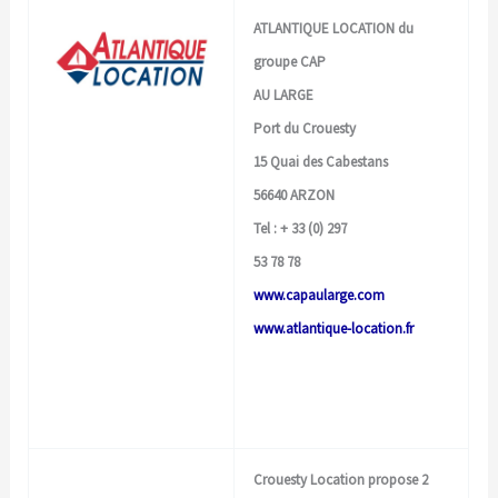
ATLANTIQUE LOCATION du
groupe CAP
AU LARGE
Port du Crouesty
15 Quai des Cabestans
56640 ARZON
Tel : + 33 (0) 297
53 78 78
www.capaularge.com
www.atlantique-location.fr
Crouesty Location
propose 2