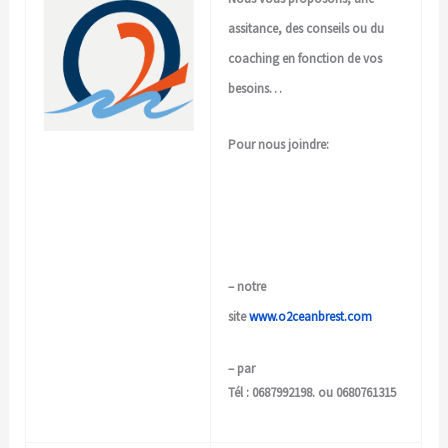
assitance, des conseils ou du
coaching en fonction de vos
besoins…
Pour nous joindre:
– notre
site
www.o2ceanbrest.com
– par
Tél : 0687992198. ou 0680761315