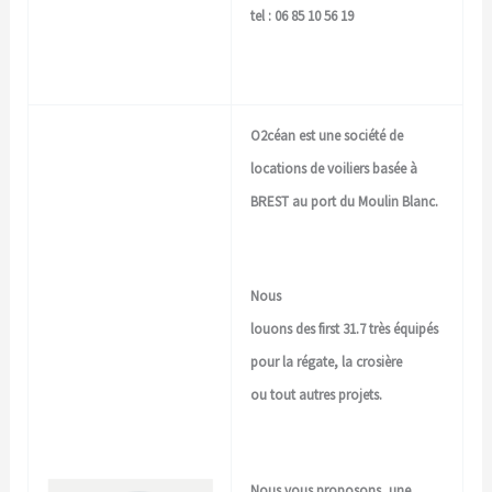
tel : 06 85 10 56 19
O2céan est une société de
locations de voiliers basée à
BREST au port du Moulin Blanc.
Nous
louons des
first
31.7 très équipés
pour la régate, la crosière
ou tout autres projets.
Nous vous proposons, une