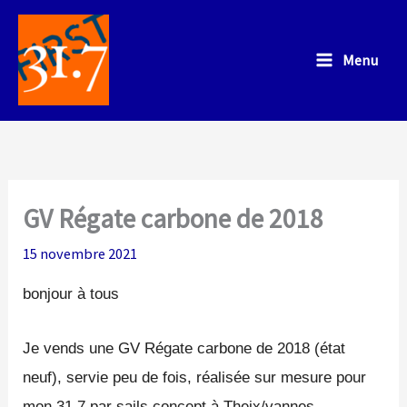
Aller
au
Menu
contenu
GV Régate carbone de 2018
15 novembre 2021
bonjour à tous
Je vends une GV Régate carbone de 2018 (état
neuf), servie peu de fois, réalisée sur mesure pour
mon 31.7 par sails concept à Theix/vannes