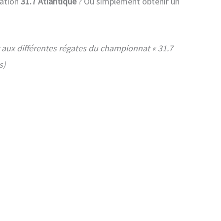
iation
31.7 Atlantique
? Ou simplement obtenir un
r aux différentes régates du championnat « 31.7
s)