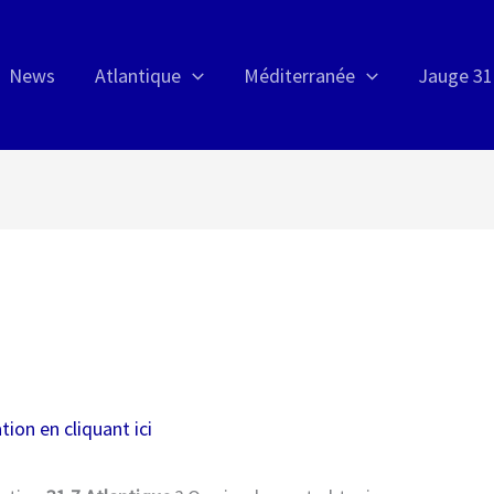
News
Atlantique
Méditerranée
Jauge 31
ion en cliquant ici