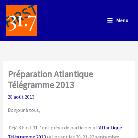
Aller
au
Menu
contenu
Préparation Atlantique
Télégramme 2013
28 août 2013
Bonjour à tous,
Déjà 8 First 31.7 ont prévu de participer à l’
Atlantique
Télégramme 2013
(à Lorient les 20-21-22 septembre