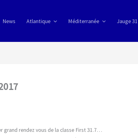
News
Atlantique
Méditerranée
Jauge 31
 2017
ier grand rendez vous de la classe First 31.7…