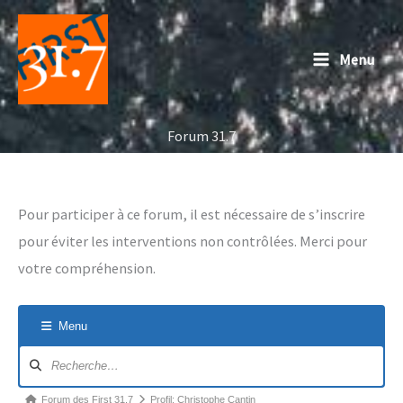
Aller
au
Menu
contenu
Forum 31.7
Pour participer à ce forum, il est nécessaire de s’inscrire
pour éviter les interventions non contrôlées. Merci pour
votre compréhension.
Menu
Navigation
du
forum
Fil
Forum des First 31.7
Profil: Christophe Cantin