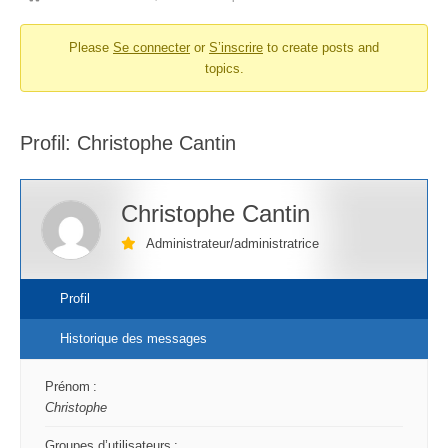
d’Ariane
Please
Se connecter
or
S’inscrire
to create posts and
du
topics.
forum –
Vous
êtes
Profil: Christophe Cantin
ici :
Christophe Cantin
Administrateur/administratrice
Profil
Historique des messages
Prénom :
Christophe
Groupes d’utilisateurs :